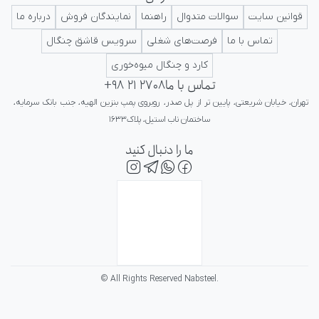
ایرانی در کلاس جهانی تداعی کننده اعتبار و پرستیژ برای ایرانیان باشد.
قوانین سایت
سوالات متدوال
راهنما
نمایندگان فروش
درباره ما
تماس با ما
فرصت‌های شغلی
سرویس قاشق چنگال
کارد و چنگال میوه‌خوری
تماس با ما
+98 21 2708
تهران، خیابان شریعتی، پایین تر از پل صدر، روبروی پمپ بنزین الهیه، جنب بانک سرمایه، 
ساختمان ناب استیل، پلاک۱۶۳۳
ما را دنبال کنید
© All Rights Reserved Nabsteel.