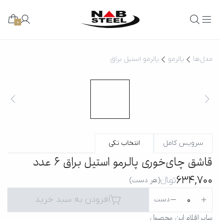
0
مدل‌ها
پالرمو
پالرمو استیل براق
سرویس کامل
انتخاب تکی
قاشق چا‌ی‌خوری پالرمو استیل براق 6 عدد
634,700
تومانءءء
(هر دست)
افزودن به سبد خرید
0
دست
سایر اقلام این محصول