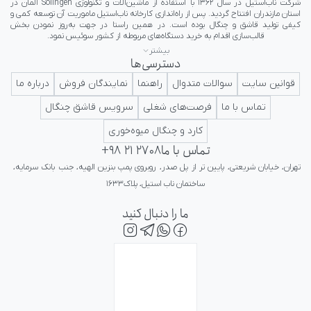
بیشتر
دسترسی‌ها
ایرانی در کلاس جهانی تداعی کننده اعتبار و پرستیژ برای ایرانیان باشد.
قوانین سایت
سوالات متدوال
راهنما
نمایندگان فروش
درباره ما
تماس با ما
فرصت‌های شغلی
سرویس قاشق چنگال
کارد و چنگال میوه‌خوری
تماس با ما
+98 21 2708
تهران، خیابان شریعتی، پایین تر از پل صدر، روبروی پمپ بنزین الهیه، جنب بانک سرمایه، 
ساختمان ناب استیل، پلاک۱۶۳۳
ما را دنبال کنید