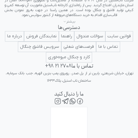
بیشتر
دسترسی‌ها
ایرانی در کلاس جهانی تداعی کننده اعتبار و پرستیژ برای ایرانیان باشد.
قوانین سایت
سوالات متدوال
راهنما
نمایندگان فروش
درباره ما
تماس با ما
فرصت‌های شغلی
سرویس قاشق چنگال
کارد و چنگال میوه‌خوری
تماس با ما
+98 21 2708
تهران، خیابان شریعتی، پایین تر از پل صدر، روبروی پمپ بنزین الهیه، جنب بانک سرمایه، 
ساختمان ناب استیل، پلاک۱۶۳۳
ما را دنبال کنید