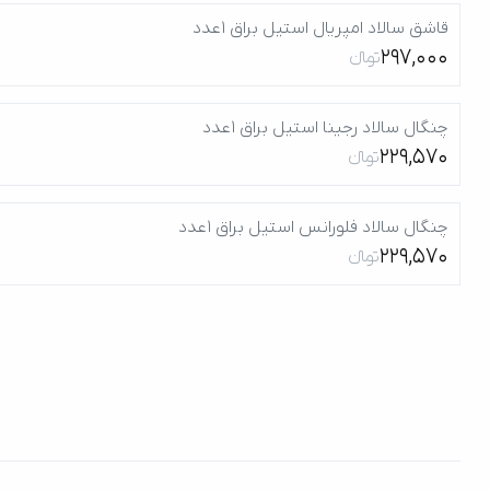
قاشق سالاد امپریال استیل براق 1عدد
297,000
تومانءءء
چنگال سالاد رجینا استیل براق 1عدد
229,570
تومانءءء
چنگال سالاد فلورانس استیل براق 1عدد
229,570
تومانءءء