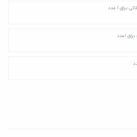
راق 1 عدد
ق 1عدد