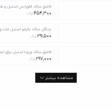
قاشق سالاد فلورانس استیل و طلائی ب
454,300
تومانءءء
چنگال سالاد پالرمو استیل مات و برا
291,500
تومانءءء
قاشق سالاد ورونا استیل براق 1عدد
297,000
تومانءءء
مشاهده بیشتر