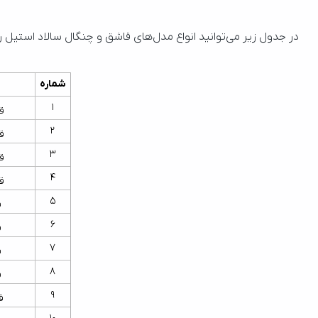
در جدول زیر می‌توانید انواع مدل‌های قاشق و چنگال سالاد استیل ر
شماره
1
ق
2
ق
3
ق
4
ق
5
ق
6
ق
7
ق
8
ق
9
ق