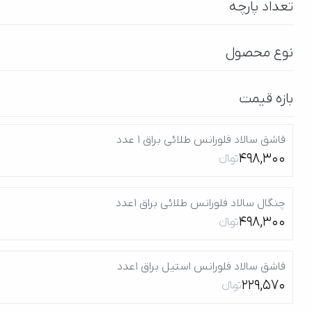
تعداد پارچه
نوع محصول
بازه قیمت
قاشق سالاد فلورانس طلائی براق 1 عدد
498,300
تومانءءء
چنگال سالاد فلورانس طلائی براق 1عدد
498,300
تومانءءء
قاشق سالاد فلورانس استیل براق 1عدد
229,570
تومانءءء