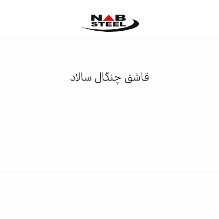
قاشق چنگال سالاد