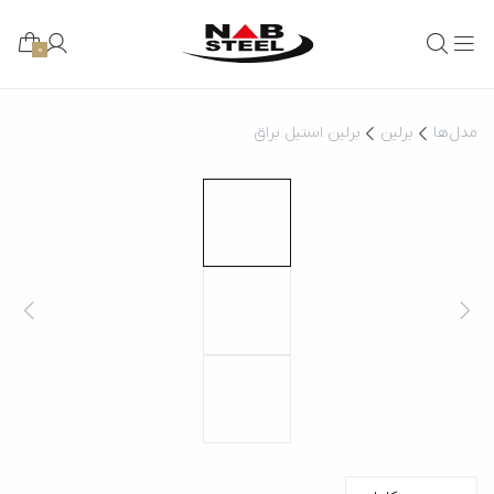
0
مدل‌ها
برلین
برلین استیل براق