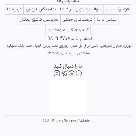
دسترسی‌ها
ایرانی در کلاس جهانی تداعی کننده اعتبار و پرستیژ برای ایرانیان باشد.
قوانین سایت
سوالات متدوال
راهنما
نمایندگان فروش
درباره ما
تماس با ما
فرصت‌های شغلی
سرویس قاشق چنگال
کارد و چنگال میوه‌خوری
تماس با ما
+98 21 2708
تهران، خیابان شریعتی، پایین تر از پل صدر، روبروی پمپ بنزین الهیه، جنب بانک سرمایه، 
ساختمان ناب استیل، پلاک۱۶۳۳
ما را دنبال کنید
© All Rights Reserved Nabsteel.