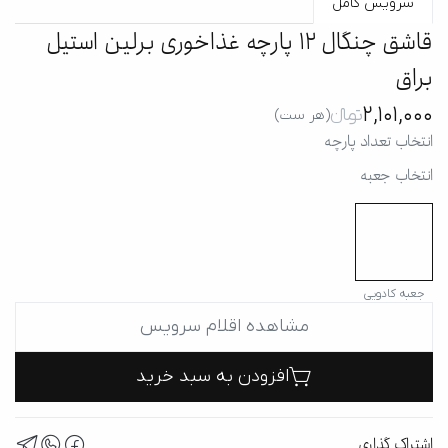
سرویس کامل
قاشق چنگال 12 پارچه غذاخوری برلین استیل
براق
2,101,000
تومانءءء
(هر ست)
انتخاب تعداد پارچه
انتخاب جعبه
جعبه کادویی
مشاهده اقلام سرویس
افزودن به سبد خرید
اشتراک گذاری