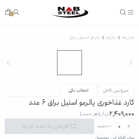
0
مدل‌ها
پالرمو
پالرمو استیل براق
سرویس کامل
انتخاب تکی
کارد غذاخوری پالرمو استیل براق 6 عدد
2,409,000
تومانءءء
(هر دست)
افزودن به سبد خرید
0
دست
سایر اقلام این محصول