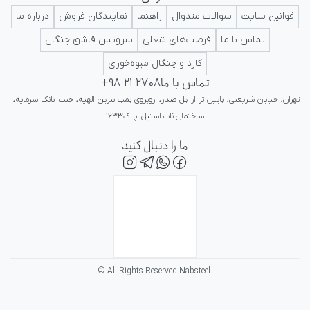
ایرانی در کلاس جهانی تداعی کننده اعتبار و پرستیژ برای ایرانیان باشد.
قوانین سایت
سوالات متدوال
راهنما
نمایندگان فروش
درباره ما
تماس با ما
فرصت‌های شغلی
سرویس قاشق چنگال
کارد و چنگال میوه‌خوری
تماس با ما
+98 21 2708
تهران، خیابان شریعتی، پایین تر از پل صدر، روبروی پمپ بنزین الهیه، جنب بانک سرمایه، 
ساختمان ناب استیل، پلاک۱۶۳۳
ما را دنبال کنید
© All Rights Reserved Nabsteel.