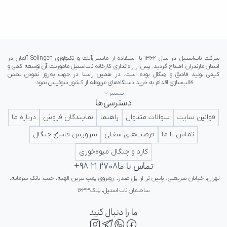
بیشتر
دسترسی‌ها
ایرانی در کلاس جهانی تداعی کننده اعتبار و پرستیژ برای ایرانیان باشد.
قوانین سایت
سوالات متدوال
راهنما
نمایندگان فروش
درباره ما
تماس با ما
فرصت‌های شغلی
سرویس قاشق چنگال
کارد و چنگال میوه‌خوری
تماس با ما
+98 21 2708
تهران، خیابان شریعتی، پایین تر از پل صدر، روبروی پمپ بنزین الهیه، جنب بانک سرمایه، 
ساختمان ناب استیل، پلاک۱۶۳۳
ما را دنبال کنید