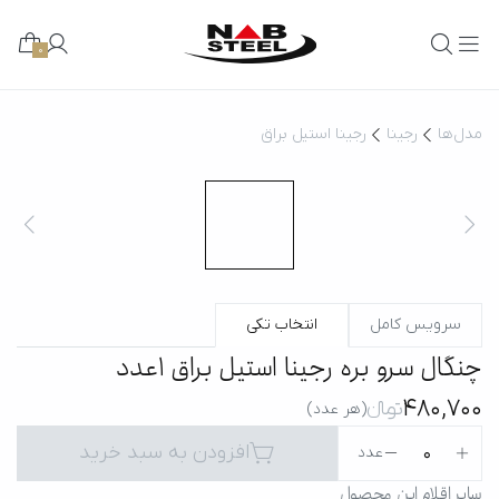
0
مدل‌ها
رجینا
رجینا استیل براق
سرویس کامل
انتخاب تکی
چنگال سرو بره رجینا استیل براق 1عدد
480,700
تومانءءء
(هر عدد)
افزودن به سبد خرید
0
عدد
سایر اقلام این محصول