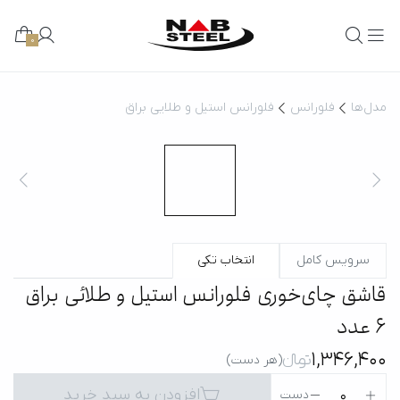
0
مدل‌ها
فلورانس
فلورانس استیل و طلایی براق
سرویس کامل
انتخاب تکی
قاشق چای‌خوری فلورانس استیل و طلائی براق
6 عدد
1,346,400
تومانءءء
(هر دست)
افزودن به سبد خرید
0
دست