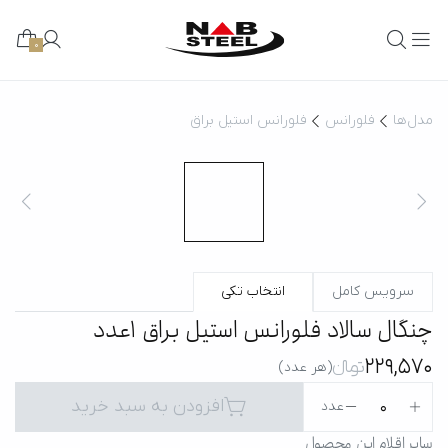
0
مدل‌ها
فلورانس
فلورانس استیل براق
سرویس کامل
انتخاب تکی
چنگال سالاد فلورانس استیل براق 1عدد
229,570
تومانءءء
(هر عدد)
افزودن به سبد خرید
0
عدد
سایر اقلام این محصول