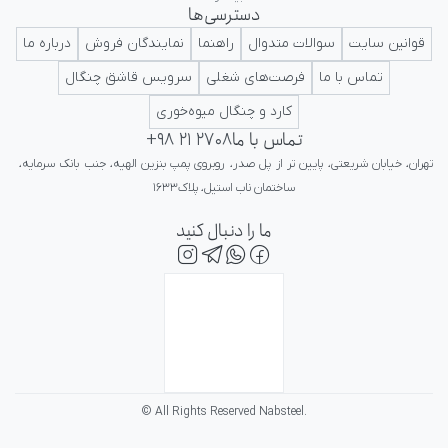
دسترسی‌ها
ایرانی در کلاس جهانی تداعی کننده اعتبار و پرستیژ برای ایرانیان باشد.
قوانین سایت
سوالات متدوال
راهنما
نمایندگان فروش
درباره ما
تماس با ما
فرصت‌های شغلی
سرویس قاشق چنگال
کارد و چنگال میوه‌خوری
تماس با ما
+98 21 2708
تهران، خیابان شریعتی، پایین تر از پل صدر، روبروی پمپ بنزین الهیه، جنب بانک سرمایه، 
ساختمان ناب استیل، پلاک۱۶۳۳
ما را دنبال کنید
© All Rights Reserved Nabsteel.