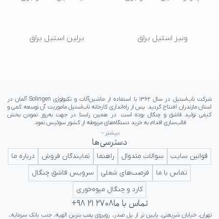
ونیز استیل براق
برلین استیل براق
بیشتر
دسترسی‌ها
ایرانی در کلاس جهانی تداعی کننده اعتبار و پرستیژ برای ایرانیان باشد.
قوانین سایت
سوالات متدوال
راهنما
نمایندگان فروش
درباره ما
تماس با ما
فرصت‌های شغلی
سرویس قاشق چنگال
کارد و چنگال میوه‌خوری
تماس با ما
+98 21 2708
تهران، خیابان شریعتی، پایین تر از پل صدر، روبروی پمپ بنزین الهیه، جنب بانک سرمایه، 