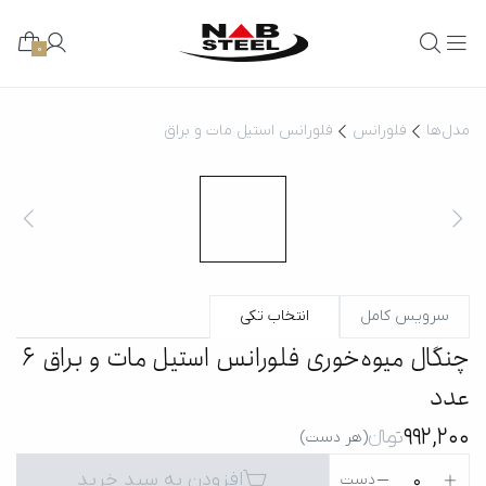
0
مدل‌ها
فلورانس
فلورانس استیل مات و براق
سرویس کامل
انتخاب تکی
چنگال میوه‌خوری فلورانس استیل مات و براق 6
عدد
992,200
تومانءءء
(هر دست)
افزودن به سبد خرید
0
دست