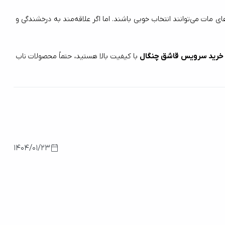
انتخاب بین قاشق چنگال مات و براق به سلیقه شخصی و نیازهای شما بستگی دارد. اگر به دنبال ظاهری ساده، مدرن و مقاوم هستید، قاشق و چنگال‌های مات می‌توانند انتخاب خوبی باشند. اما اگر علاقه‌مند به درخشندگی و 
خرید سرویس قاشق چنگال
 با کیفیت بالا هستید، حتماً محصولات ناب 
1404/01/23