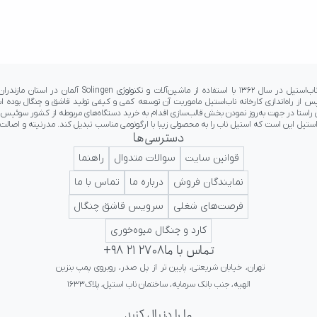
دسترسی‌ها
 جایگاه ما به عنوان اولین برند ناب ایرانی در کلاس جهانی تداعی کننده اعتبار و پرستیژ برای ایرانیان 
قوانین سایت
سوالات متدوال
راهنما
نمایندگان فروش
درباره ما
تماس با ما
فرصت‌های شغلی
سرویس قاشق چنگال
کارد و چنگال میوه‌خوری
تماس با ما
+98 21 2708
تهران، خیابان شریعتی، پایین تر از پل صدر، روبروی پمپ بنزین 
الهیه، جنب بانک سرمایه، ساختمان ناب استیل، پلاک۱۶۳۳
ما را دنبال کنید