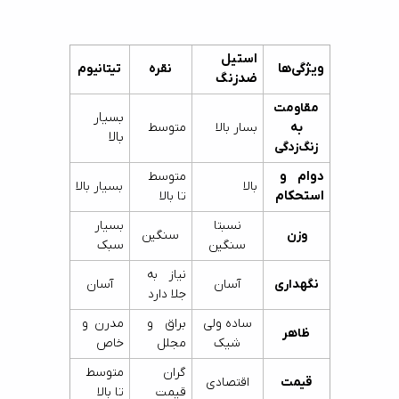
استیل 
ویژگی‌ها
نقره
تیتانیوم
ضدزنگ
مقاومت
بسیار 
به
بسار بالا
متوسط
بالا
زنگ‌زدگی
دوام و 
متوسط 
بالا
بسیار بالا
استحکام
تا بالا
نسبتا
بسیار 
وزن
سنگین
سنگین
سبک
نیاز به 
نگهداری
آسان
آسان
جلا دارد
ساده ولی
براق و 
مدرن و 
ظاهر
شیک
مجلل
خاص
گران 
متوسط 
قیمت
اقتصادی
قیمت
تا بالا