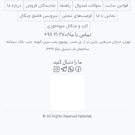
ایرانی در کلاس جهانی تداعی کننده اعتبار و پرستیژ برای ایرانیان باشد.
قوانین سایت
سوالات متدوال
راهنما
نمایندگان فروش
درباره ما
تماس با ما
فرصت‌های شغلی
سرویس قاشق چنگال
کارد و چنگال میوه‌خوری
تماس با ما
+98 21 2708
تهران، خیابان شریعتی، پایین تر از پل صدر، روبروی پمپ بنزین الهیه، جنب بانک سرمایه، 
ساختمان ناب استیل، پلاک۱۶۳۳
ما را دنبال کنید
© All Rights Reserved Nabsteel.