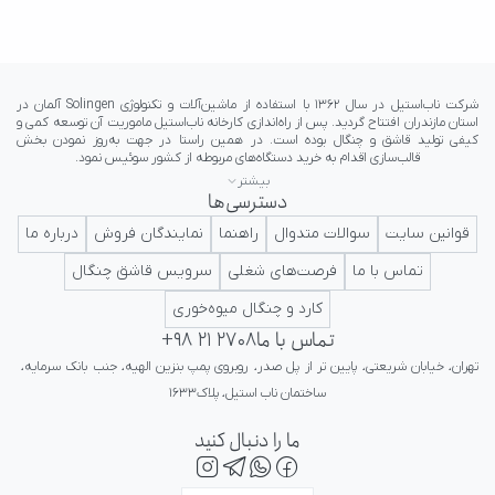
بیشتر
دسترسی‌ها
ایرانی در کلاس جهانی تداعی کننده اعتبار و پرستیژ برای ایرانیان باشد.
قوانین سایت
سوالات متدوال
راهنما
نمایندگان فروش
درباره ما
تماس با ما
فرصت‌های شغلی
سرویس قاشق چنگال
کارد و چنگال میوه‌خوری
تماس با ما
+98 21 2708
تهران، خیابان شریعتی، پایین تر از پل صدر، روبروی پمپ بنزین الهیه، جنب بانک سرمایه، 
ساختمان ناب استیل، پلاک۱۶۳۳
ما را دنبال کنید