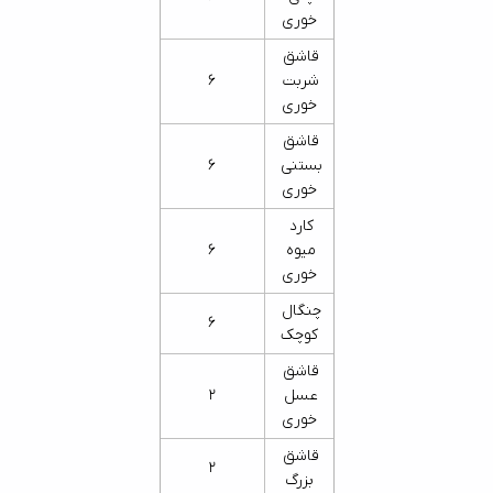
خوری
قاشق 
شربت 
6
خوری
قاشق 
بستنی 
6
خوری
کارد 
میوه 
6
خوری
چنگال 
6
کوچک
قاشق 
عسل 
2
خوری
قاشق 
2
بزرگ