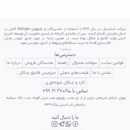
بیشتر
دسترسی‌ها
ایرانی در کلاس جهانی تداعی کننده اعتبار و پرستیژ برای ایرانیان باشد.
قوانین سایت
سوالات متدوال
راهنما
نمایندگان فروش
درباره ما
تماس با ما
فرصت‌های شغلی
سرویس قاشق چنگال
کارد و چنگال میوه‌خوری
تماس با ما
+98 21 2708
تهران، خیابان شریعتی، پایین تر از پل صدر، روبروی پمپ بنزین الهیه، جنب بانک سرمایه، 
ساختمان ناب استیل، پلاک۱۶۳۳
ما را دنبال کنید