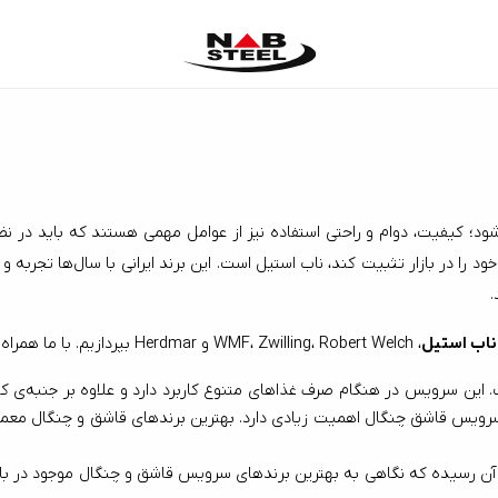
ر دنیای امروز، انتخاب قاشق و چنگال تنها به زیبایی و طراحی ختم نمی‌شود؛ کیفیت، دوام و راحتی استفاده نیز از
ناب استیل
، WMF، Zwilling، Robert Welch و Herdmar بپردازیم. با ما همراه باشید.