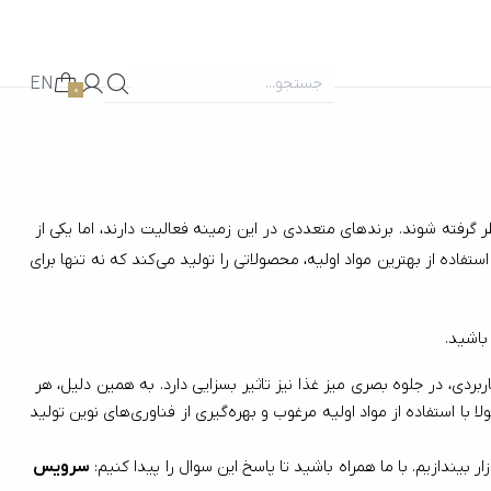
EN
0
 عوامل مهمی هستند که باید در نظر گرفته شوند. برندهای متعددی در این زمینه فعالیت دارند، اما یکی از 
برندهایی که به دلیل کیفیت بی‌نظیر و طراحی زیبا توانسته است جایگاه خود را در بازار تثبیت کند، ناب استیل است. این برند ایرانی با سال‌ها تجربه و استفاده از بهترین مواد اولیه، محصولاتی را تولید می‌کند که نه تنها برای 
سرویس قاشق و چنگال از اقلام اصلی و جدایی‌ناپذیر هر آشپزخانه‌ای است. این سرویس در هنگام صرف غذاهای متنوع کاربرد دارد و علاوه بر جنبه‌ی کاربردی، در جلوه‌ بصری میز غذا نیز تاثیر بسزایی دارد. به همین دلیل، هر 
عروس جوان یا بانوی خانه‌داری به‌خوبی می‌داند که انتخاب بهترین مارک سرویس قاشق چنگال اهمیت زیادی دارد. بهترین برندهای قاشق و چنگال معمولا با استفاده از مواد اولیه مرغوب و بهره‌گیری از فناوری‌های نوین تولید 
سرویس 