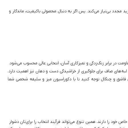
با خرید محصولات ناب استیل، نه تنها از یک برند معتبر ایرانی حمایت می‌کنید، بلکه از قاشق و چنگالی استفاده خواهید کرد که برای سال‌ها شما را از خرید مجدد بی‌نیاز می‌کند. پس اگر به دنبال محصولی باکیفیت، ماندگار و 
هنگام خرید بهترین مارک قاشق و چنگال، باید به چند نکته کلیدی توجه کنید. ابتدا به جنس سرویس دقت کنید؛ استیل ضد زنگ به دلیل دوام بالا، مقاومت در برابر زنگ‌زدگی و تمیزکاری آسان، انتخابی عالی محسوب می‌شود. 
وزن و تعادل قاشق و چنگال نیز مهم است؛ باید در دست احساس راحتی داشته باشند و نه خیلی سبک و نه خیلی سنگین باشند. طراحی ارگونومیک و لبه‌های صاف برای جلوگیری از خراشیدگی دست و دهان نیز اهمیت دارد. 
انتخاب برندهای معتبر و شناخته‌شده می‌تواند اطمینان بیشتری از کیفیت و طول عمر محصول به شما بدهد. در نهایت، به ظاهر و سبک سرویس قاشق و چنگال توجه کنید تا با دکوراسیون میز و سلیقه شخصی شما 
هنگامی‌که قصد خرید سرویس قاشق و چنگال را دارید، با گزینه‌های متنوعی از برندهای داخلی و خارجی مواجه می‌شوید که هرکدام ویژگی‌ها و طراحی خاص خود را دارند. همین تنوع می‌تواند فرآیند انتخاب را برای‌تان دشوار 