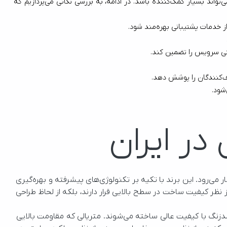
کند و باعث شود در تصمیم‌گیری دچار تردید شوید. برای اینکه بتوانید انتخابی هوشمندانه داشته باشید، آشنایی با ویژگی‌های اصلی برندهای معتبر می‌تواند بسیار کمک‌کننده باشد. در ادامه، به بررسی نکاتی می‌پردازیم که 
ر ایران
برند ناب استیل، بهترین سرویس قاشق چنگال ایرانی، یکی از نام‌های شناخته‌شده و معتبر در صنعت تولید قاشق و چنگال در ایران به‌شمار می‌رود. این برند با تکیه بر تکنولوژی‌های پیشرفته و بهره‌گیری 
درجه‌یک، موفق شده است جایگاه قابل‌توجهی در میان مصرف‌کنندگان داخلی و خارجی کسب کند. محصولات این برند نه‌تنها از نظر کیفیت ساخت در سطح بالایی قرار دارند، بلکه از لحاظ طراحی 
آنچه ناب استیل را در میان رقبا متمایز می‌سازد، ترکیب هنرمندانه‌ای از نوآوری در طراحی و دقت در تولید است. این محصولات از استیل ضدزنگ با کیفیت عالی ساخته می‌شوند. متریالی که مقاومت بالایی 