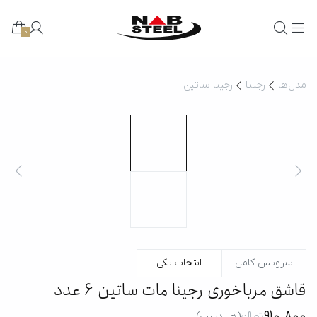
0
مدل‌ها
رجینا
رجینا ساتین
سرویس کامل
انتخاب تکی
قاشق مرباخوری رجینا مات ساتین 6 عدد
910,800
تومانءءء
(هر دست)