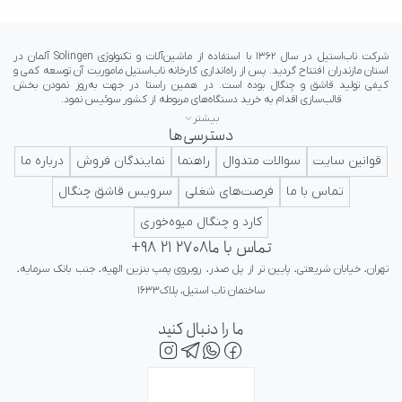
بیشتر
دسترسی‌ها
ایرانی در کلاس جهانی تداعی کننده اعتبار و پرستیژ برای ایرانیان باشد.
قوانین سایت
سوالات متدوال
راهنما
نمایندگان فروش
درباره ما
تماس با ما
فرصت‌های شغلی
سرویس قاشق چنگال
کارد و چنگال میوه‌خوری
تماس با ما
+98 21 2708
تهران، خیابان شریعتی، پایین تر از پل صدر، روبروی پمپ بنزین الهیه، جنب بانک سرمایه، 
ساختمان ناب استیل، پلاک۱۶۳۳
ما را دنبال کنید