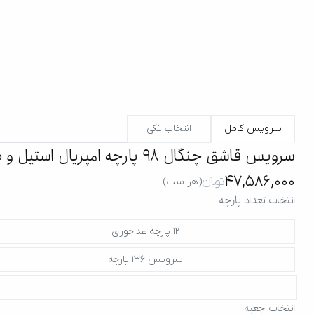
سرویس کامل
انتخاب تکی
سرویس قاشق چنگال 98 پارچه امپریال استیل و طلایی براق جعبه کادویی
47,586,000
تومانءءء
(هر ست)
انتخاب تعداد پارچه
12 پارچه غذا‌خوری
سرویس 136 پارچه
انتخاب جعبه