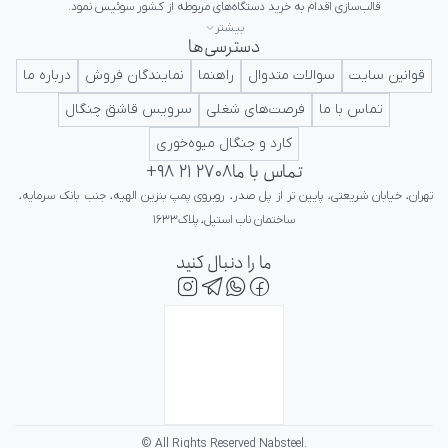
بیشتر
دسترسی‌ها
ایرانی در کلاس جهانی تداعی کننده اعتبار و پرستیژ برای ایرانیان باشد.
قوانین سایت
سوالات متدوال
راهنما
نمایندگان فروش
درباره ما
تماس با ما
فرصت‌های شغلی
سرویس قاشق چنگال
کارد و چنگال میوه‌خوری
تماس با ما
+98 21 2708
تهران، خیابان شریعتی، پایین تر از پل صدر، روبروی پمپ بنزین الهیه، جنب بانک سرمایه، 
ساختمان ناب استیل، پلاک۱۶۳۳
ما را دنبال کنید
© All Rights Reserved Nabsteel.