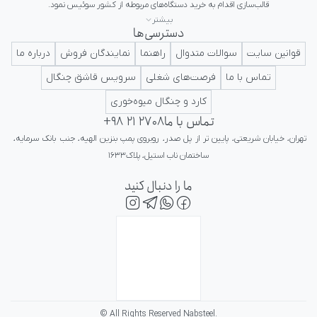
بیشتر
دسترسی‌ها
ایرانی در کلاس جهانی تداعی کننده اعتبار و پرستیژ برای ایرانیان باشد.
قوانین سایت
سوالات متدوال
راهنما
نمایندگان فروش
درباره ما
تماس با ما
فرصت‌های شغلی
سرویس قاشق چنگال
کارد و چنگال میوه‌خوری
تماس با ما
+98 21 2708
تهران، خیابان شریعتی، پایین تر از پل صدر، روبروی پمپ بنزین الهیه، جنب بانک سرمایه، 
ساختمان ناب استیل، پلاک۱۶۳۳
ما را دنبال کنید
© All Rights Reserved Nabsteel.