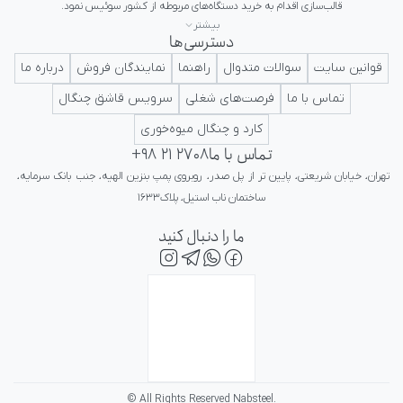
بیشتر
دسترسی‌ها
ایرانی در کلاس جهانی تداعی کننده اعتبار و پرستیژ برای ایرانیان باشد.
قوانین سایت
سوالات متدوال
راهنما
نمایندگان فروش
درباره ما
تماس با ما
فرصت‌های شغلی
سرویس قاشق چنگال
کارد و چنگال میوه‌خوری
تماس با ما
+98 21 2708
تهران، خیابان شریعتی، پایین تر از پل صدر، روبروی پمپ بنزین الهیه، جنب بانک سرمایه، 
ساختمان ناب استیل، پلاک۱۶۳۳
ما را دنبال کنید
© All Rights Reserved Nabsteel.