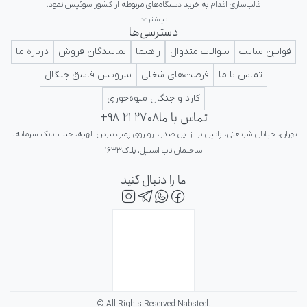
بیشتر
دسترسی‌ها
ایرانی در کلاس جهانی تداعی کننده اعتبار و پرستیژ برای ایرانیان باشد.
قوانین سایت
سوالات متدوال
راهنما
نمایندگان فروش
درباره ما
تماس با ما
فرصت‌های شغلی
سرویس قاشق چنگال
کارد و چنگال میوه‌خوری
تماس با ما
+98 21 2708
تهران، خیابان شریعتی، پایین تر از پل صدر، روبروی پمپ بنزین الهیه، جنب بانک سرمایه، 
ساختمان ناب استیل، پلاک۱۶۳۳
ما را دنبال کنید
© All Rights Reserved Nabsteel.