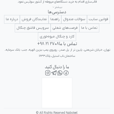
بیشتر
دسترسی‌ها
ایرانی در کلاس جهانی تداعی کننده اعتبار و پرستیژ برای ایرانیان باشد.
قوانین سایت
سوالات متدوال
راهنما
نمایندگان فروش
درباره ما
تماس با ما
فرصت‌های شغلی
سرویس قاشق چنگال
کارد و چنگال میوه‌خوری
تماس با ما
+98 21 2708
تهران، خیابان شریعتی، پایین تر از پل صدر، روبروی پمپ بنزین الهیه، جنب بانک سرمایه، 
ساختمان ناب استیل، پلاک۱۶۳۳
ما را دنبال کنید
© All Rights Reserved Nabsteel.