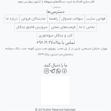
بیشتر
دسترسی‌ها
ایرانی در کلاس جهانی تداعی کننده اعتبار و پرستیژ برای ایرانیان باشد.
قوانین سایت
سوالات متدوال
راهنما
نمایندگان فروش
درباره ما
تماس با ما
فرصت‌های شغلی
سرویس قاشق چنگال
کارد و چنگال میوه‌خوری
تماس با ما
+98 21 2708
تهران، خیابان شریعتی، پایین تر از پل صدر، روبروی پمپ بنزین الهیه، جنب بانک سرمایه، 
ساختمان ناب استیل، پلاک۱۶۳۳
ما را دنبال کنید
© All Rights Reserved Nabsteel.